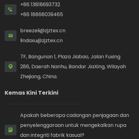
+86 13818693732
+86 18868039465
breezeli@zjztex.cn
lindaxu@zjztex.cn
7F, Bangunan 1, Plaza Jiabao, Jalan Fuxing
286, Daerah Nanhu, Bandar JiaXing, Wilayah
Zhejiang, China.
Kemas Kini Terkini
Apakah beberapa cadangan penjagaan dan
penyelenggaraan untuk mengekalkan rupa
dan integriti fabrik kasual?