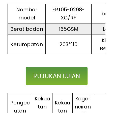
Nombor
FRT05-0298-
bah
model
XC/RF
Berat badan
165GSM
Leb
Kira
Ketumpatan
203*110
Ben
RUJUKAN UJIAN
Kekua
Kegeli
Pengec
Kekua
tan
nciran
utan
tan