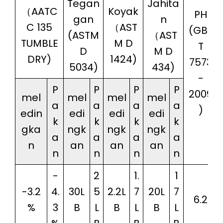
Tegan
Jahita
（AATC
Koyak
PH
gan
n
C 135
（AST
(GB/
(ASTM
（AST
TUMBLE
M D
T
D
M D
DRY)
1424)
7573
5034)
434)
-
P
P
P
P
2009
mel
mel
mel
mel
a
a
a
a
)
edin
edi
edi
edi
k
k
k
k
gka
ngk
ngk
ngk
a
a
a
a
n
an
an
an
n
n
n
n
-
2
1.
1
-3.2
4.
30L
5
2.2L
7
20L
7
6.2
%
3
B
L
B
L
B
L