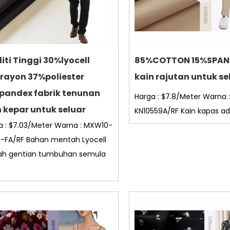
iti Tinggi 30%lyocell
85%COTTON 15%SPAN
rayon 37%poliester
kain rajutan untuk se
pandex fabrik tenunan
Harga : $7.8/Meter Warna :
n kepar untuk seluar
KN10559A/RF Kain kapas ad.
a : $7.03/Meter Warna : MXW10-
-FA/RF Bahan mentah Lyocell
ah gentian tumbuhan semula