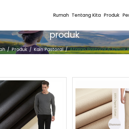
Rumah
Tentang Kita
Produk
Pe
produk
ah
/
Produk
/
Kain Pastoral
/
Atasan Pastoral & Fabrik K