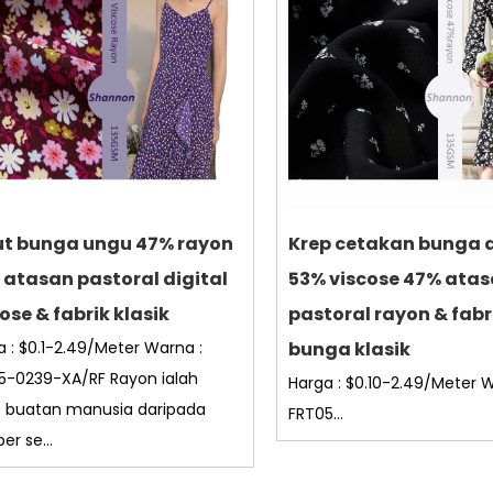
ut bunga ungu 47% rayon
Krep cetakan bunga d
 atasan pastoral digital
53% viscose 47% ata
ose & fabrik klasik
pastoral rayon & fabr
a : $0.1-2.49/Meter Warna :
bunga klasik
5-0239-XA/RF Rayon ialah
Harga : $0.10-2.49/Meter W
t buatan manusia daripada
FRT05...
r se...