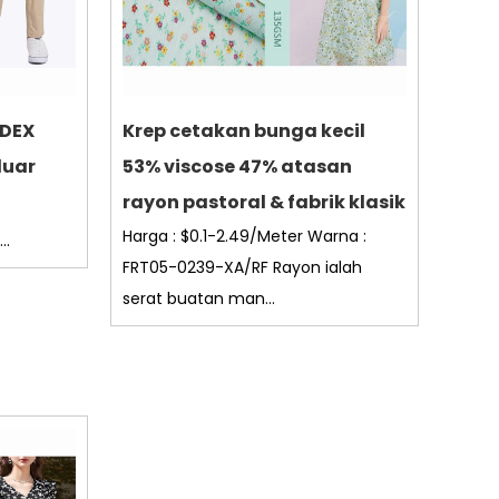
DEX
Krep cetakan bunga kecil
luar
53% viscose 47% atasan
rayon pastoral & fabrik klasik
Harga : $0.1-2.49/Meter Warna :
..
FRT05-0239-XA/RF Rayon ialah
serat buatan man...