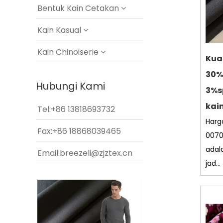
Bentuk Kain Cetakan
Kain Kasual
Kain Chinoiserie
Kual
30%
Hubungi Kami
3%s
kai
Tel:+86 13818693732
Harg
Fax:+86 18868039465
0070
adal
Email:
breezeli@zjztex.cn
jad...