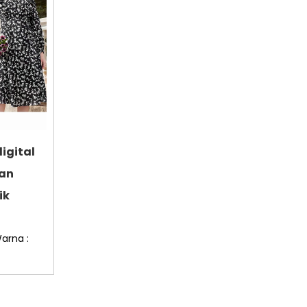
igital
san
ik
arna :