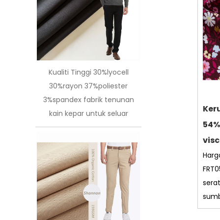
Kualiti Tinggi 30%lyocell
30%rayon 37%poliester
3%spandex fabrik tenunan
Ker
kain kepar untuk seluar
54%
visc
Harg
FRT0
sera
sumbe