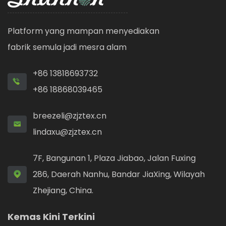
Platform yang mampan menyediakan
fabrik semula jadi mesra alam
+86 13818693732
+86 18868039465
breezeli@zjztex.cn
lindaxu@zjztex.cn
7F, Bangunan 1, Plaza Jiabao, Jalan Fuxing
286, Daerah Nanhu, Bandar JiaXing, Wilayah
Zhejiang, China.
Kemas Kini Terkini