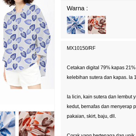
Warna :
MX10150/RF
Cetakan digital 79% kapas 21%
kelebihan sutera dan kapas. Ia
Ia licin, kain sutera dan lembut
kedut, bernafas dan menyerap 
pakaian, skirt, baju, dll.
Corak yang bertenaga dan unik