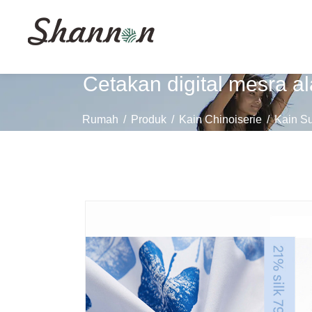
Cetakan digital mesra 
Rumah
/
Produk
/
Kain Chinoiserie
/
Kain Su