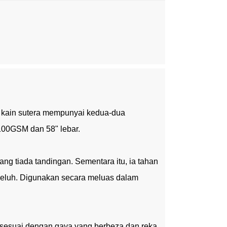
 kain sutera mempunyai kedua-dua
 100GSM dan 58" lebar.
 yang tiada tandingan. Sementara itu, ia tahan
peluh. Digunakan secara meluas dalam
 sesuai dengan gaya yang berbeza dan reka