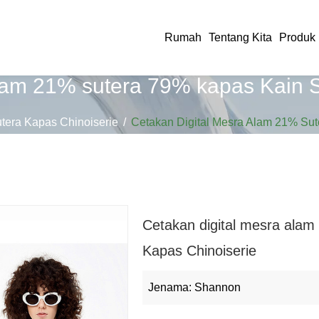
Rumah
Tentang Kita
Produk
alam 21% sutera 79% kapas Kain S
tera Kapas Chinoiserie
/
Cetakan Digital Mesra Alam 21% Sut
Cetakan digital mesra ala
Kapas Chinoiserie
Jenama: Shannon