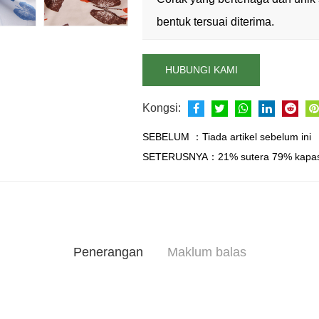
bentuk tersuai diterima.
HUBUNGI KAMI
Kongsi:
SEBELUM ：
Tiada artikel sebelum ini
SETERUSNYA：
21% sutera 79% kapas
Penerangan
Maklum balas