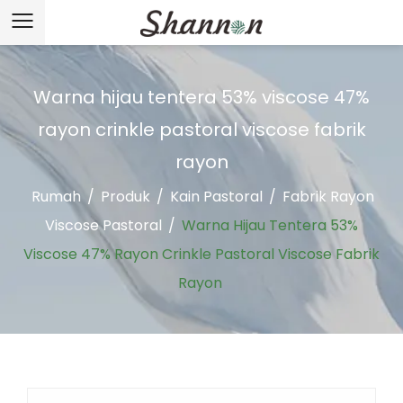
Warna hijau tentera 53% viscose 47%
rayon crinkle pastoral viscose fabrik
rayon
Rumah
/
Produk
/
Kain Pastoral
/
Fabrik Rayon
Viscose Pastoral
/
Warna Hijau Tentera 53%
Viscose 47% Rayon Crinkle Pastoral Viscose Fabrik
Rayon