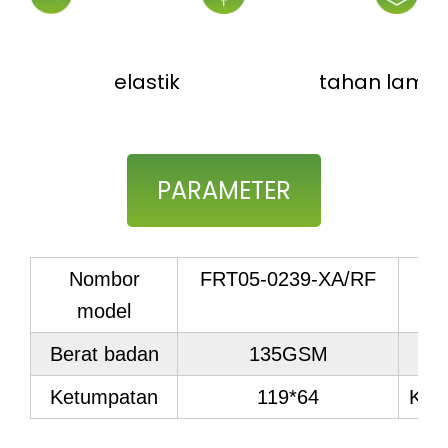
elastik
tahan lama
PARAMETER
Nombor
FRT05-0239-XA/RF
model
Berat badan
135GSM
Ketumpatan
119*64
Kir