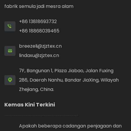
fabrik semula jadi mesra alam
+86 13818693732
+86 18868039465
breezeli@zjztex.cn
lindaxu@zjztex.cn
7F, Bangunan 1, Plaza Jiabao, Jalan Fuxing
286, Daerah Nanhu, Bandar JiaXing, Wilayah
Zhejiang, China.
Kemas Kini Terkini
Apakah beberapa cadangan penjagaan dan