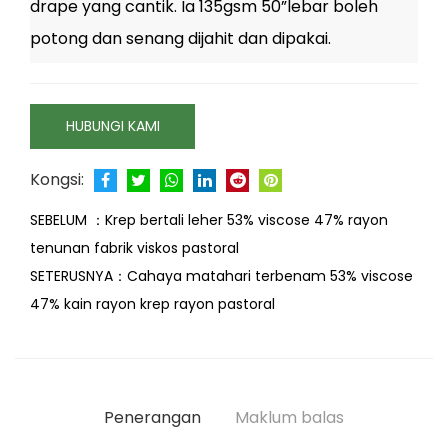
drape yang cantik. Ia 135gsm 50”lebar boleh
potong dan senang dijahit dan dipakai.
HUBUNGI KAMI
Kongsi:
SEBELUM ：
Krep bertali leher 53% viscose 47% rayon
tenunan fabrik viskos pastoral
SETERUSNYA：
Cahaya matahari terbenam 53% viscose
47% kain rayon krep rayon pastoral
Penerangan
Maklum balas