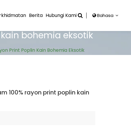
rkhidmatan
Berita
Hubungi Kami
Bahasa
 kain bohemia eksotik
on Print Poplin Kain Bohemia Eksotik
m 100% rayon print poplin kain