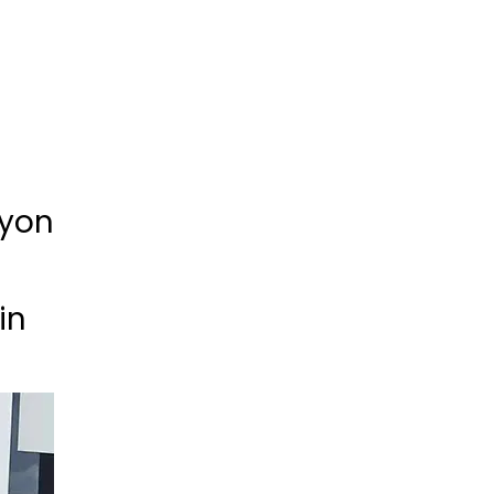
ayon
in