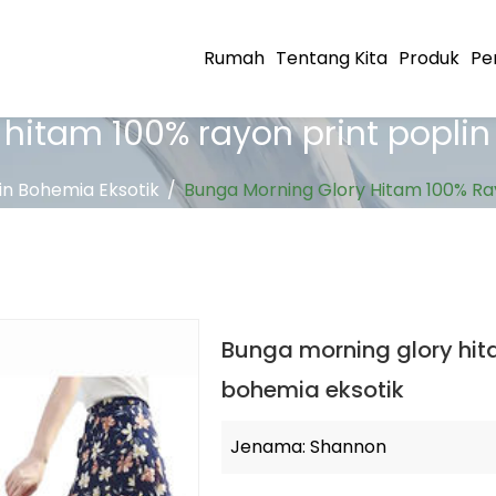
Rumah
Tentang Kita
Produk
Pe
hitam 100% rayon print poplin
in Bohemia Eksotik
/
Bunga Morning Glory Hitam 100% Ray
Bunga morning glory hita
bohemia eksotik
Jenama: Shannon