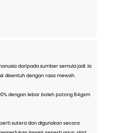
anusia daripada sumber semula jadi. Ia
tuk disentuh dengan rasa mewah.
n 100% dengan lebar boleh potong 84gsm
erti sutera dan digunakan secara
merlukan langsir seperti gaun, skirt,