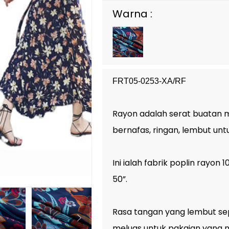
Warna :
FRT05-0253-XA/RF
Rayon adalah serat buatan m
bernafas, ringan, lembut un
Ini ialah fabrik poplin rayo
50”.
Rasa tangan yang lembut sep
meluas untuk pakaian yang me