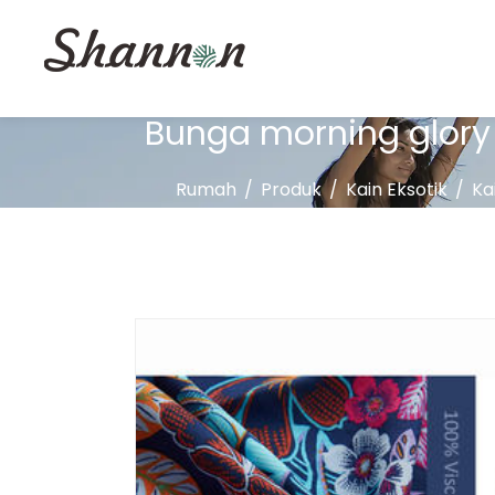
Bunga morning glory 
Rumah
/
Produk
/
Kain Eksotik
/
Ka