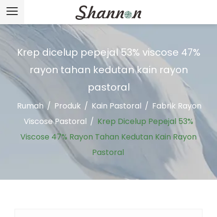
Krep dicelup pepejal 53% viscose 47%
rayon tahan kedutan kain rayon
pastoral
Rumah
/
Produk
/
Kain Pastoral
/
Fabrik Rayon
Viscose Pastoral
/
Krep Dicelup Pepejal 53%
Viscose 47% Rayon Tahan Kedutan Kain Rayon
Pastoral