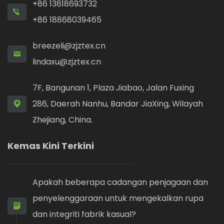
+86 13818693732
+86 18868039465
breezeli@zjztex.cn
lindaxu@zjztex.cn
7F, Bangunan 1, Plaza Jiabao, Jalan Fuxing
286, Daerah Nanhu, Bandar JiaXing, Wilayah
Zhejiang, China.
Kemas Kini Terkini
Apakah beberapa cadangan penjagaan dan
penyelenggaraan untuk mengekalkan rupa
dan integriti fabrik kasual?