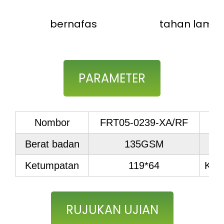
bernafas
tahan lama
PARAMETER
Nombor
FRT05-0239-XA/RF
Berat badan
135GSM
Ketumpatan
119*64
Kir
RUJUKAN UJIAN