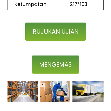
Ketumpatan
217*103
K
RUJUKAN UJIAN
MENGEMAS