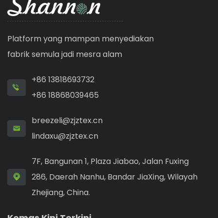
Platform yang mampan menyediakan
fabrik semula jadi mesra alam
+86 13818693732
+86 18868039465
breezeli@zjztex.cn
lindaxu@zjztex.cn
7F, Bangunan 1, Plaza Jiabao, Jalan Fuxing
286, Daerah Nanhu, Bandar JiaXing, Wilayah
Zhejiang, China.
Kemas Kini Terkini