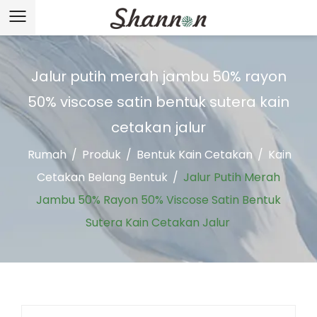
Jalur putih merah jambu 50% rayon
50% viscose satin bentuk sutera kain
cetakan jalur
Rumah
/
Produk
/
Bentuk Kain Cetakan
/
Kain
Cetakan Belang Bentuk
/
Jalur Putih Merah
Jambu 50% Rayon 50% Viscose Satin Bentuk
Sutera Kain Cetakan Jalur